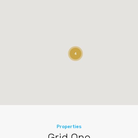
4
Properties
Grid One