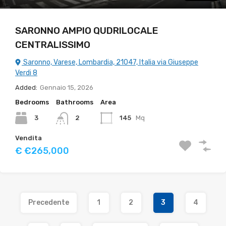
SARONNO AMPIO QUDRILOCALE
CENTRALISSIMO
Saronno, Varese, Lombardia, 21047, Italia via Giuseppe
Verdi 8
Added:
Gennaio 15, 2026
Bedrooms
Bathrooms
Area
3
145
Mq
2
Vendita
€ €265,000
Precedente
1
2
3
4