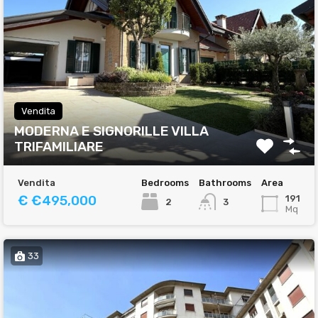
Vendita
MODERNA E SIGNORILLE VILLA
TRIFAMILIARE
Vendita
Bedrooms
Bathrooms
Area
€ €495,000
191
2
3
Mq
33