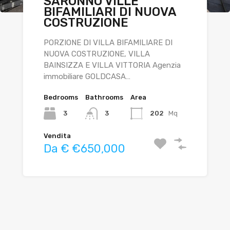
SARONNO VILLE
SARONNO CENTRO, VIA
RESIDENZA “AURA”
BIFAMILIARI DI NUOVA
PARINI – NUOVA
NUOVI ELEGANTI
COSTRUZIONE
COSTRUZIONE
APPARTAMENTI A
SIGNORILE
SARONNO
PORZIONE DI VILLA BIFAMILIARE DI
NUOVA COSTRUZIONE, VILLA
BAINSIZZA E VILLA VITTORIA Agenzia
immobiliare GOLDCASA…
Bedrooms
Bathrooms
Area
Bedrooms
Bedrooms
Bathrooms
Bathrooms
Area
3
202
Mq
3
3
2
142
mq
2
2
Vendita
Da € €650,000
Vendita
Vendita
€456,000
A partire da €400,000