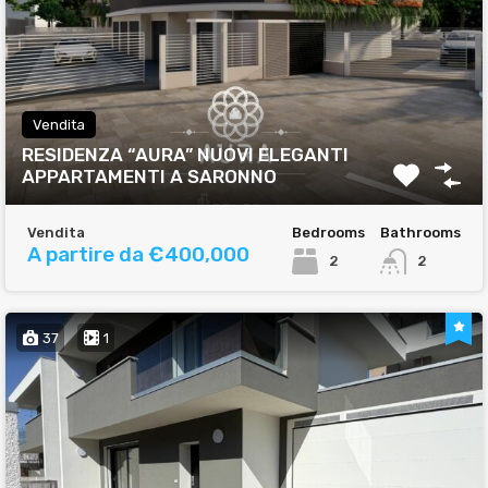
Vendita
RESIDENZA “AURA” NUOVI ELEGANTI
APPARTAMENTI A SARONNO
Vendita
Bedrooms
Bathrooms
A partire da €400,000
2
2
37
1