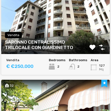
Vendita
SARONNO CENTRALISSIMO
TRILOCALE CON GIARDINETTO
Vendita
Bedrooms
Bathrooms
Area
€ €250,000
127
2
2
Mq
32