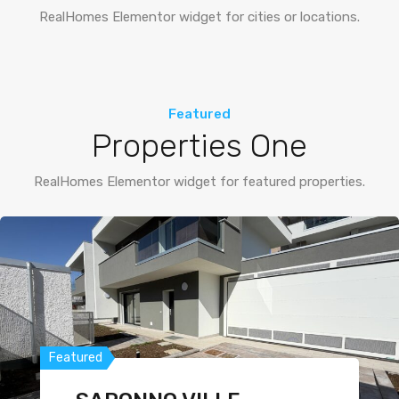
RealHomes Elementor widget for cities or locations.
Featured
Properties One
RealHomes Elementor widget for featured properties.
Featured
Featured
Featured