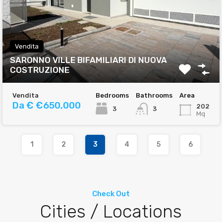
Vendita
SARONNO VILLE BIFAMILIARI DI NUOVA
COSTRUZIONE
Vendita
Bedrooms
Bathrooms
Area
Da € €650,000
202
3
3
Mq
1
2
3
4
5
6
Check Out
Cities / Locations