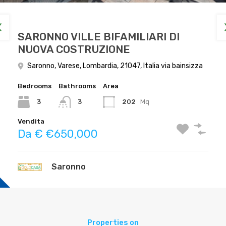
SARONNO VILLE BIFAMILIARI DI
SARONNO NUOVA COSTRUZIONE –
SARONNO CENTRO, VIA PARINI –
NUOVA COSTRUZIONE
RESIDENZA BAINSIZZA – ULTIMA
NUOVA COSTRUZIONE SIGNORILE
DISPONIBILITA’ PRONTA CONSEGNA
Saronno, Varese, Lombardia, 21047, Italia via bainsizza
Saronno, Varese, Lombardia, 21047, Italia
Saronno, Varese, Lombardia, 21047, Italia via bainsizza
Bedrooms
Bedrooms
Bathrooms
Bathrooms
Area
Area
3
3
202
142
mq
Mq
3
2
Vendita
Vendita
Vendita
Da € €650,000
€456,000
Saronno
Saronno
Saronno
Properties on