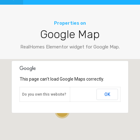
Properties on
Google Map
RealHomes Elementor widget for Google Map.
This page can't load Google Maps correctly.
This page can't load Google Maps correctly.
OK
OK
Do you own this website?
Do you own this website?
2