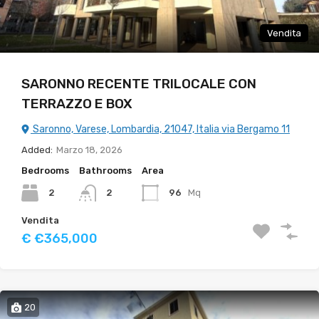
Vendita
SARONNO RECENTE TRILOCALE CON
TERRAZZO E BOX
Saronno, Varese, Lombardia, 21047, Italia via Bergamo 11
Added:
Marzo 18, 2026
Bedrooms
Bathrooms
Area
2
96
Mq
2
Vendita
€ €365,000
20