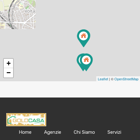
+
−
Leaflet
| ©
OpenStreetMap
Home
Agenzie
Chi Siamo
Servizi