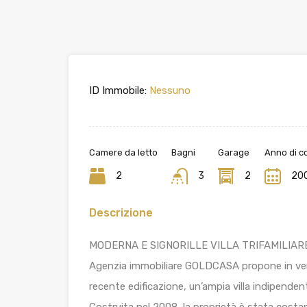
ID Immobile:
Nessuno
Camere da letto
Bagni
Garage
Anno di c
2
3
2
20
Descrizione
MODERNA E SIGNORILLE VILLA TRIFAMILIAR
Agenzia immobiliare GOLDCASA propone in vendi
recente edificazione, un’ampia villa indipendente
Costruita nel 2008, la proprietà è stata co