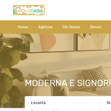
Home
Agenzie
Chi Siamo
Servizi
MODERNA E SIGNORI
Località
St