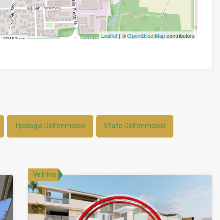
Leaflet
| ©
OpenStreetMap
contributors
Tipologia Dell'immobile
Stato Dell'immobile
Vetrina