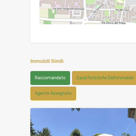
Immobili Simili
Raccomandato
Caratteristiche Dell'immobile
Agente Assegnato