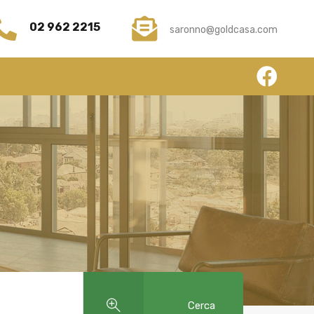
hi Siamo
Servizi
News
Contatti
Submit
02 962 2215
saronno@goldcasa.com
Cerca