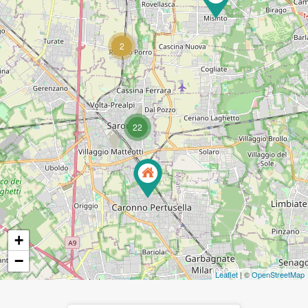
2
22
+
−
Leaflet
| ©
OpenStreetMap