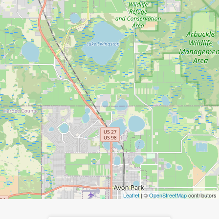
Leaflet
| ©
OpenStreetMap
contributors