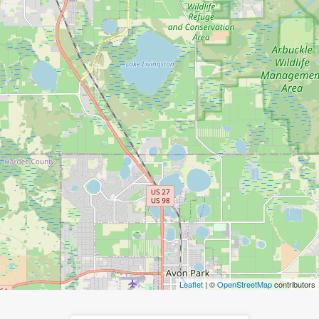
Leaflet
| ©
OpenStreetMap
contributors