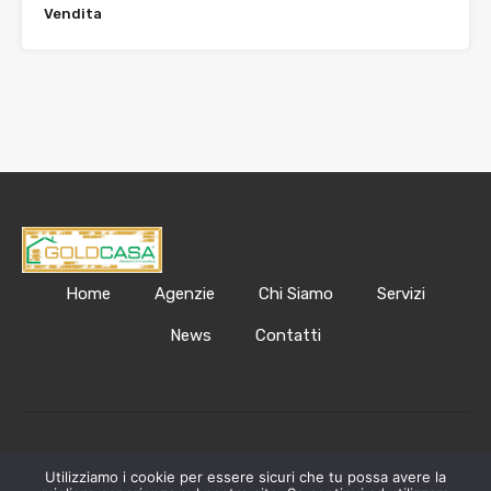
Vendita
Home
Agenzie
Chi Siamo
Servizi
News
Contatti
Golda Casa © 2023. PI123456789 Designed by
Utilizziamo i cookie per essere sicuri che tu possa avere la