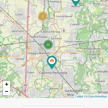
2
22
+
−
Leaflet
| ©
OpenStreetMap