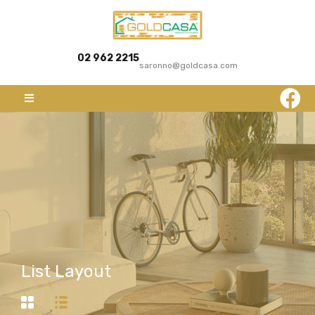
02 962 2215
saronno@goldcasa.com
List Layout