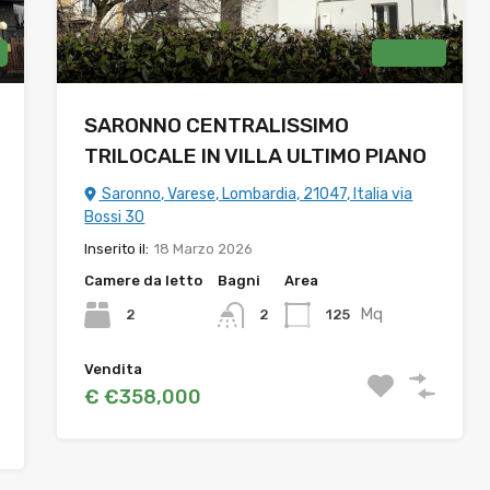
Vendita
SARONNO CENTRALISSIMO
TRILOCALE IN VILLA ULTIMO PIANO
Saronno, Varese, Lombardia, 21047, Italia via
Bossi 30
Inserito il:
18 Marzo 2026
Camere da letto
Bagni
Area
Mq
2
125
2
Vendita
€ €358,000