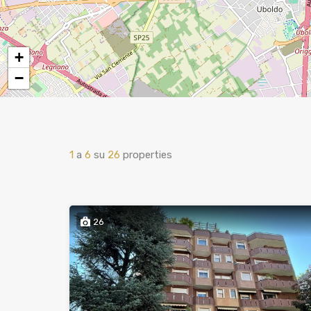
+
−
1
a
6
su
26
properties
26