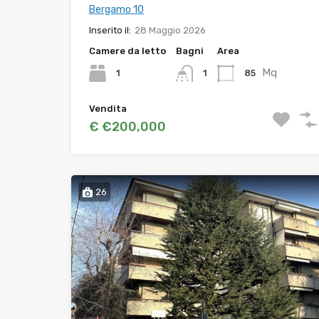
Bergamo 10
Inserito il:
28 Maggio 2026
Camere da letto
Bagni
Area
Mq
1
85
1
Vendita
€ €200,000
26