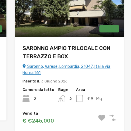
Vendita
SARONNO AMPIO TRILOCALE CON
TERRAZZO E BOX
Saronno, Varese, Lombardia, 21047, Italia via
Roma 161
Inserito il:
3 Giugno 2026
Camere da letto
Bagni
Area
Mq
2
119
2
Vendita
€ €245,000