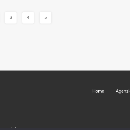
3
4
5
Home
Agenzi
ased.it.