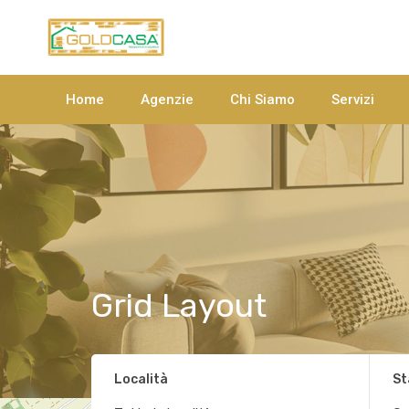
Home
Agenzie
Chi Siamo
Servizi
Grid Layout
Località
St