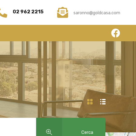
hi Siamo
Servizi
News
Contatti
Submit
02 962 2215
saronno@goldcasa.com
Cerca