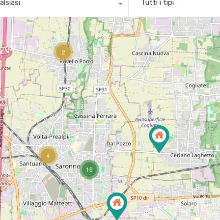
alsiasi
Tutti i tipi
2
4
16