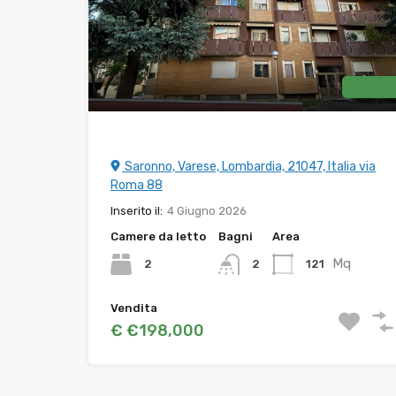
Vendita
Saronno, Varese, Lombardia, 21047, Italia via
Roma 88
Inserito il:
4 Giugno 2026
Camere da letto
Bagni
Area
Mq
2
121
2
Vendita
€ €198,000