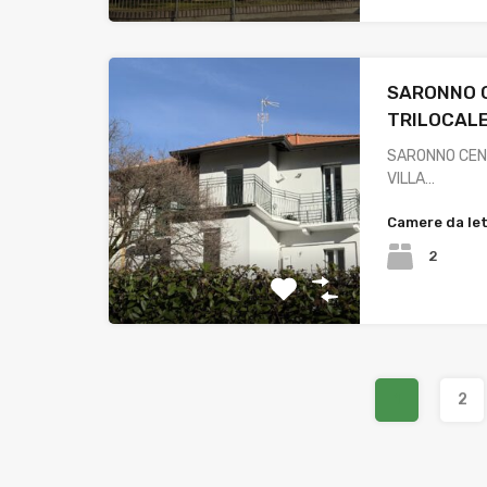
SARONNO 
TRILOCALE
SARONNO CENT
VILLA…
Camere da le
2
1
2