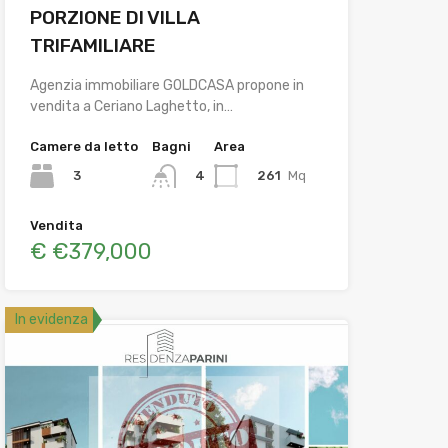
PORZIONE DI VILLA
TRIFAMILIARE
Agenzia immobiliare GOLDCASA propone in
vendita a Ceriano Laghetto, in…
Camere da letto
Bagni
Area
3
261
Mq
4
Vendita
€ €379,000
In evidenza