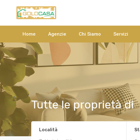
Home
Agenzie
Chi Siamo
Servizi
Tutte le proprietà di
Località
St