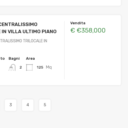
Vendita
CENTRALISSIMO
€ €358,000
 IN VILLA ULTIMO PIANO
RALISSIMO TRILOCALE IN
tto
Bagni
Area
Mq
125
2
3
4
5