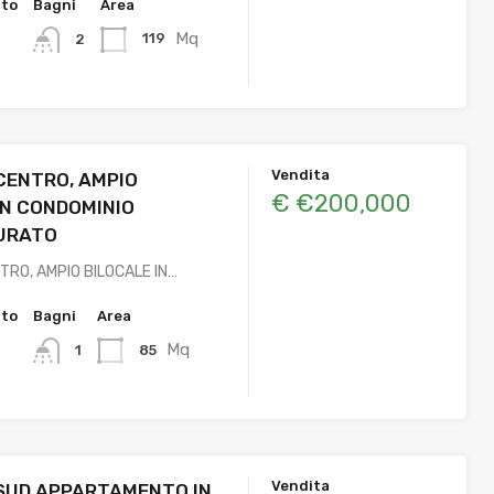
tto
Bagni
Area
Mq
119
2
Vendita
CENTRO, AMPIO
€ €200,000
IN CONDOMINIO
URATO
RO, AMPIO BILOCALE IN…
tto
Bagni
Area
Mq
85
1
Vendita
SUD APPARTAMENTO IN