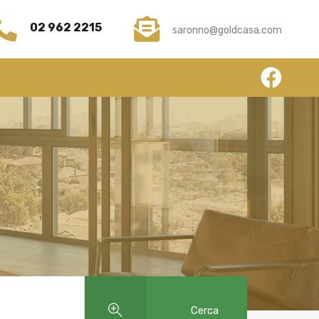
hi Siamo
Servizi
News
Contatti
Submit
02 962 2215
saronno@goldcasa.com
Cerca