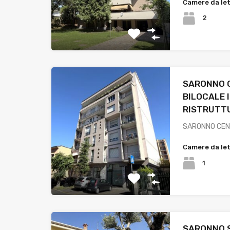
Camere da le
2
SARONNO 
BILOCALE 
RISTRUTT
SARONNO CENT
Camere da le
1
SARONNO 