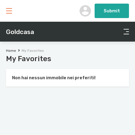
Submit
Goldcasa
Home
My Favorites
My Favorites
Non hai nessun immobile nei preferiti!