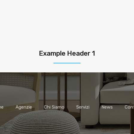
Example Header 1
me
Agenzie
Chi Siamo
Servizi
News
Cont